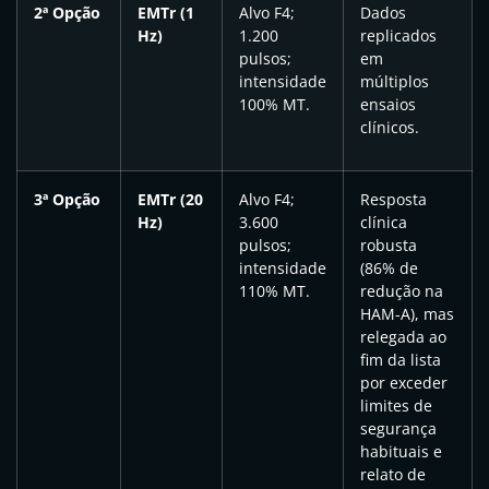
2ª Opção
EMTr (1
Alvo F4;
Dados
Hz)
1.200
replicados
pulsos;
em
intensidade
múltiplos
100% MT.
ensaios
clínicos.
3ª Opção
EMTr (20
Alvo F4;
Resposta
Hz)
3.600
clínica
pulsos;
robusta
intensidade
(86% de
110% MT.
redução na
HAM-A), mas
relegada ao
fim da lista
por exceder
limites de
segurança
habituais e
relato de