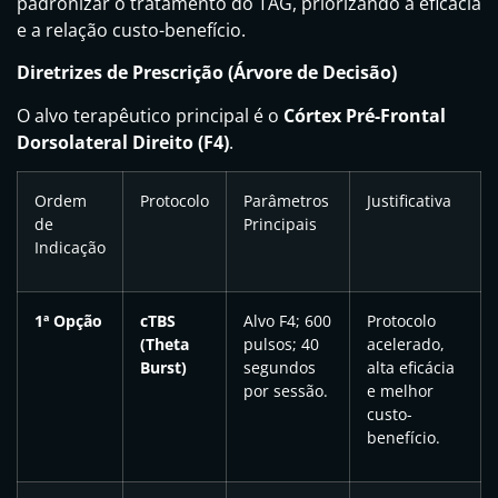
padronizar o tratamento do TAG, priorizando a eficácia
e a relação custo-benefício.
Diretrizes de Prescrição (Árvore de Decisão)
O alvo terapêutico principal é o
Córtex Pré-Frontal
Dorsolateral Direito (F4)
.
Ordem
Protocolo
Parâmetros
Justificativa
de
Principais
Indicação
1ª Opção
cTBS
Alvo F4; 600
Protocolo
(Theta
pulsos; 40
acelerado,
Burst)
segundos
alta eficácia
por sessão.
e melhor
custo-
benefício.