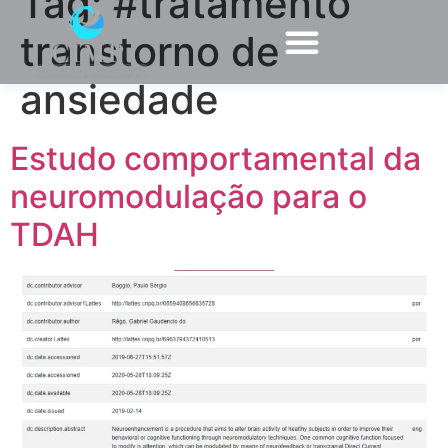
Tag:
#tratamento
transtorno de
ansiedade
Estudo comportamental da
neuromodulação para o
TDAH