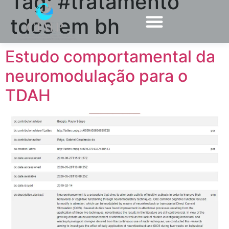
Tag:
#tratamento
tdcs em bh
Estudo comportamental da
neuromodulação para o
TDAH