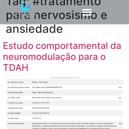
Tag:
#tratamento
para nervosismo e
ansiedade
Estudo comportamental da
neuromodulação para o
TDAH