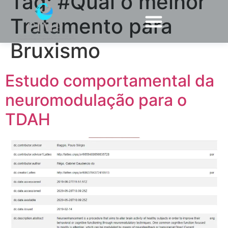
Tag:
#Qual o melhor
Tratamento para
Bruxismo
Estudo comportamental da
neuromodulação para o
TDAH