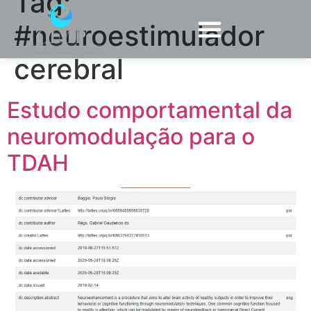
Tag:
#neuroestimulador
cerebral
Estudo comportamental da
neuromodulação para o
TDAH