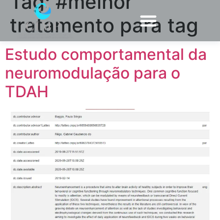
Tag:
#melhor
tratamento para tag
Estudo comportamental da
neuromodulação para o
TDAH