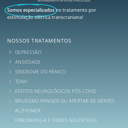
Somos especializados
no tratamento por
estimulação elétrica transcraniana!
NOSSOS TRATAMENTOS
DEPRESSÃO
ANSIEDADE
SÍNDROME DO PÂNICO
TDAH
EFEITOS NEUROLÓGICOS PÓS-COVID
BRUXISMO RANGER OU APERTAR DE DENTES
ALZHEIMER
FIBROMIALGIA E DORES NEUPÁTICAS