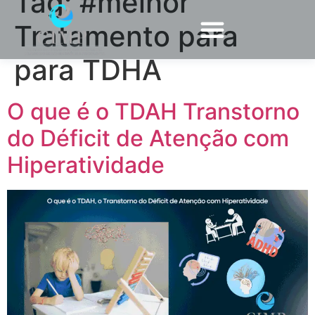
Tag:
#melhor
Tratamento para
para TDHA
O que é o TDAH Transtorno
do Déficit de Atenção com
Hiperatividade