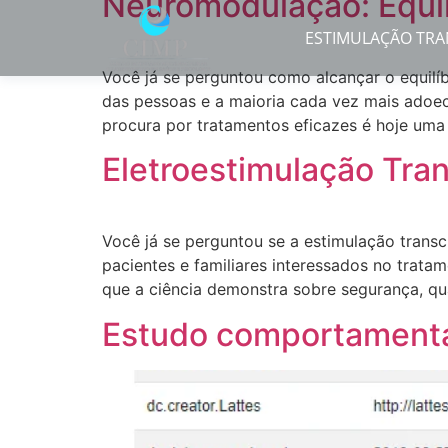
Neuromodulação: Equi
ESTIMULAÇÃO TRA
Você já se perguntou como alcançar o equilí
das pessoas e a maioria cada vez mais adoec
procura por tratamentos eficazes é hoje uma 
Eletroestimulação Tra
Você já se perguntou se a estimulação trans
pacientes e familiares interessados no trata
que a ciência demonstra sobre segurança, qua
Estudo comportamenta