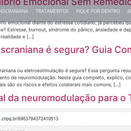
líbrio Emocional Sem Remédi
NSCRANIANA
TRATAMENTOS
FIQUE POR DENTRO
B
brio emocional diante do estresse cotidiano, já percebeu 
e? Estresse, burnout, síndrome do pânico, ansiedade e de
realidade e […]
nscraniana é segura? Guia Co
craniana ou eletroestimulação é segura? Essa pergunta res
mento de neuromodulação. Neste guia completo, explico, co
is são os riscos e efeitos colaterais mais comuns, […]
l da neuromodulação para o