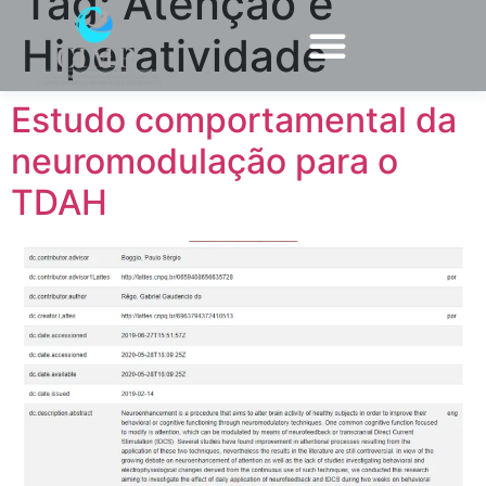
Tag:
Atenção e
Hiperatividade
Estudo comportamental da
neuromodulação para o
TDAH