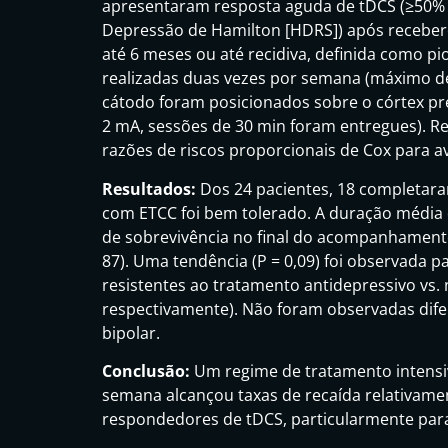
apresentaram resposta aguda de tDCS (≥50% 
Depressão de Hamilton [HDRS]) após recebe
até 6 meses ou até recidiva, definida como pi
realizadas duas vezes por semana (máximo d
cátodo foram posicionados sobre o córtex pré
2 mA, sessões de 30 min foram entregues). Re
razões de riscos proporcionais de Cox para av
Resultados:
Dos 24 pacientes, 18 completa
com ETCC foi bem tolerado. A duração média d
de sobrevivência no final do acompanhamento 
87). Uma tendência (P = 0,09) foi observada 
resistentes ao tratamento antidepressivo vs. 
respectivamente). Não foram observadas difer
bipolar.
Conclusão:
Um regime de tratamento intensi
semana alcançou taxas de recaída relativa
respondedores de tDCS, particularmente para