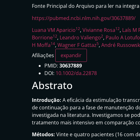
Fonte Principal do Arquivo para ler na integra
https://pubmed.ncbi.nlm.nih.gov/30637889/
1
2
1
2
Luana VM Aparicio
,
Vivianne Rosa
,
Laís M 
1
2
2
Borrione
,
Leandro Valiengo
,
Paulo A Lotufo
1
4
5
H Moffa
,
Wagner F Gattaz
,
André Russowsk
Afiliações
expandir
PMID:
30637889
DOI:
10.1002/da.22878
Abstrato
Introdução:
A eficácia da estimulação trans
de continuação para a fase de manutenção do
investigada na literatura. Investigamos se 
tratamento mais intensivo em comparação com
Métodos:
Vinte e quatro pacientes (16 com d