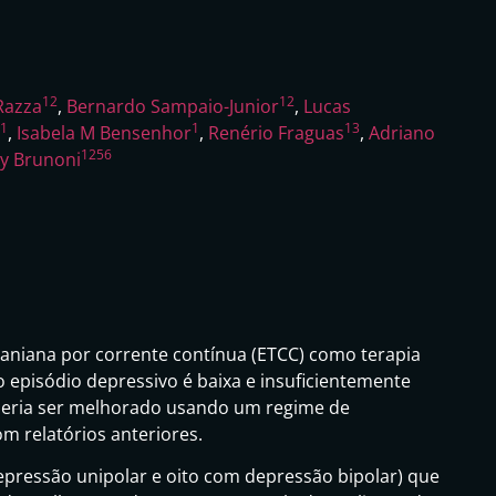
1
2
1
2
Razza
,
Bernardo Sampaio-Junior
,
Lucas
1
1
1
3
,
Isabela M Bensenhor
,
Renério Fraguas
,
Adriano
1
2
5
6
y Brunoni
craniana por corrente contínua (ETCC) como terapia
 episódio depressivo é baixa e insuficientemente
poderia ser melhorado usando um regime de
 relatórios anteriores.
epressão unipolar e oito com depressão bipolar) que