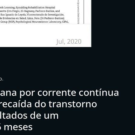
o.
iana por corrente contínua
 recaída do transtorno
ultados de um
 meses