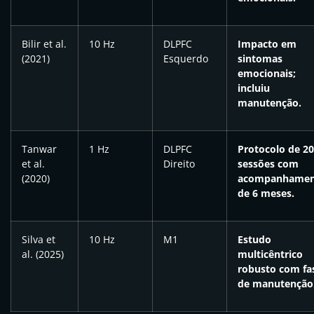
Bilir et al.
10 Hz
DLPFC
Impacto em
(2021)
Esquerdo
sintomas
emocionais;
incluiu
manutenção.
Tanwar
1 Hz
DLPFC
Protocolo de 20
et al.
Direito
sessões com
(2020)
acompanhamen
de 6 meses.
Silva et
10 Hz
M1
Estudo
al. (2025)
multicêntrico
robusto com fa
de manutenção