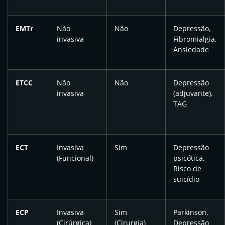
EMTr
Não
Não
Depressão,
invasiva
Fibromialgia,
Ansiedade
ETCC
Não
Não
Depressão
invasiva
(adjuvante),
TAG
ECT
Invasiva
Sim
Depressão
(Funcional)
psicótica,
Risco de
suicídio
ECP
Invasiva
Sim
Parkinson,
(Cirúrgica)
(Cirurgia)
Depressão