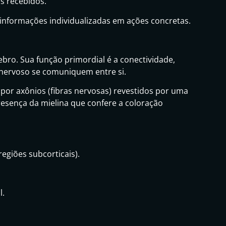
s recebidos.
nformações individualizadas em ações concretas.
ebro. Sua função primordial é a conectividade,
 nervoso se comuniquem entre si.
or axônios (fibras nervosas) revestidos por uma
presença da mielina que confere a coloração
regiões subcorticais).
l.