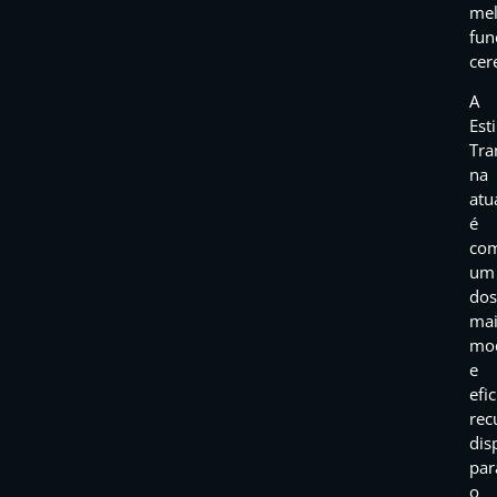
mel
fun
cer
A
Est
Tra
na
atu
é
co
um
dos
mai
mo
e
efi
rec
dis
par
o