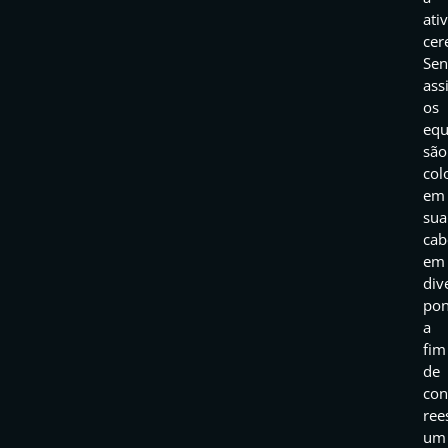
ati
cer
Se
ass
os
equ
são
col
em
sua
cab
em
div
pon
a
fim
de
con
ree
um