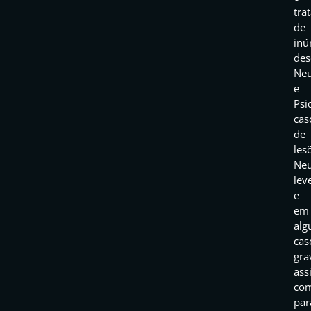
tra
de
inú
des
Neu
e
Psi
cas
de
les
Neu
lev
e
em
alg
cas
gra
ass
co
par