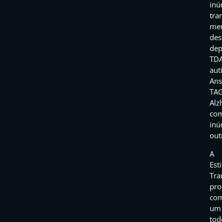
inú
tra
men
des
dep
TD
aut
Ans
TAG
Alz
co
inú
out
A
Est
Tra
pr
co
um
tod